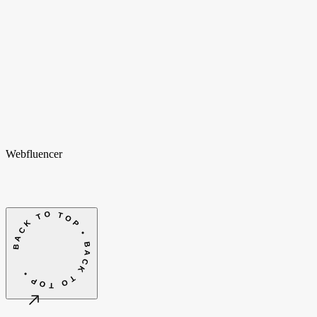
Manhattan, NY
United States
Home
Home
Cases
Cases
Over ons
Over
ons
Shopify
Shopify
Vacatures
Vacatures
Insights
Insights
Contact
Contact
hello@webfluencer.nl
hello@webfluencer.nl
Fa
In
Li
Webfluencer
BACK TO TOP • BACK TO TOP •