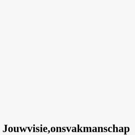
Achter de schermen van onze bekroonde
merkcampagne
Een kijkje in het proces, de uitdagingen en de successen die leidden tot
internationale erkenning.
The Discourse
/
September 5, 2024
Memorabele merkidentiteiten creëren met tijdloos
design
Waarom sommige merken tientallen jaren standhouden terwijl andere
vervagen — principes van tijdloos design.
Branding
/
August 28, 2024
Brand Story: Wat het is, waarom je het nodig hebt en
hoe je een sterk merkverhaal schrijft
Een brand story (merkverhaal) is het fundament van je merkidentiteit.
Ontdek wat een brandstory is, bekijk voorbeelden en leer stap voor stap hoe
je een overtuigend merkverhaal schrijft.
Jouw
visie,
ons
vakmanschap